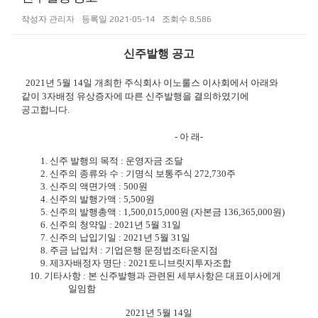
작성자
관리자
등록일
2021-05-14
조회수
8,586
신주발행 공고
2021
년
5
월
14
일 개최한 주식회사 이노룰스 이사회에서 아래와
같이
3
자배정 유상증자에 따른 신주발행을 결의하였기에
공고합니다
.
-
아 래
-
1.
신주 발행의 목적
:
운영자금 조달
2.
신주의 종류와 수
:
기명식 보통주식 272,730주
3.
신주의 액면가액
: 500
원
4.
신주의 발행가액
: 5,500
원
5.
신주의 발행총액
:
1,500,015,000
원
(
자본금
136,365,000
원
)
6.
신주의 청약일
: 2021
년
5
월 31일
7.
신주의 납입기일
: 2021
년
5
월 31일
8.
주금 납입처
:
기업은행 문정법조타운지점
9.
제
3
자배정자 명단
: 2021토니브릿지투자조합
10.
기타사항
:
본 신주발행과 관련된 세부사항은 대표이사에게
일임함
2021
년
5
월
14
일