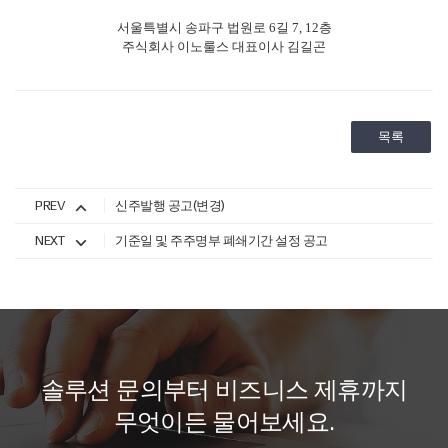
서울특별시 송파구 법원로
6
길
7, 12
층
주식회사 이노룰스 대표이사 김길곤
목록
PREV
신주발행 공고(변경)
NEXT
기준일 및 주주명부 폐쇄기간 설정 공고
솔
루
션
문
의
부
터
비
즈
니
스
제
휴
까
지
무
엇
이
든
물
어
보
세
요
.