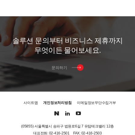
솔
루
션
문
의
부
터
비
즈
니
스
제
휴
까
지
무
엇
이
든
물
어
보
세
요
.
문의하기
사이트맵
개인정보처리방침
이메일정보무단수집거부
(05855) 서울특별시 송파구 법원로6길 7 유탑테크밸리 12층
대표전화: 02-416-2501
FAX: 02-416-2503