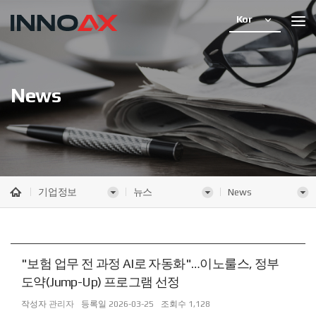
Kor
News
기업정보
뉴스
News
"보험 업무 전 과정 AI로 자동화"…이노룰스, 정부
도약(Jump-Up) 프로그램 선정
작성자
관리자
등록일
2026-03-25
조회수
1,128