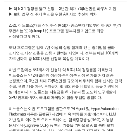
▶
약 5.3:1 경쟁률 뚫고 선정… 3년간 최대 7억5천만원 바우처 지원
▶
보험 업무 전 주기 혁신을 위한 AX 사업 추진에 박차
25일, 이노룰스(대표 장인수·심현섭)가 중소벤처기업부(이하 중기부)가
주관하는 '도약(Jump-Up) 프로그램' 정부지원 기업으로 최종
선정됐다고 밝혔다.
도약 프로그램은 업력 7년 이상의 성장 잠재력 있는 중기업을 골라
신사업·신시장 진출을 집중 지원하는 사업이다. 정부는 매년 100개씩,
2029년까지 총 500개사를 선정해 육성할 계획이다.
이번 모집에는 531개사가 신청해 약 5.3대1의 경쟁률을 기록했다.
이노룰스는 약 2개월간의 성장성·수익성·혁신성 평가를 거쳐 최종
선정됐으며, 3년간 최대 7억5천만원 규모의 바우처와 함께 신사업 전략
수립, 경영·기술 자문, 투자유치 및 해외진출 네트워킹 등을 지원받게
될 예정이다. 이노룰스는 지원금을 AI 기술·제품 고도화 연구개발과
GPU 인프라 투자, 국내외 마케팅에 집중 투입할 방침이다.
이노룰스는 이번 프로그램을 발판으로 'AI Agent 및 Hyper Automation
Platform(초자동화 플랫폼)' 사업에 더욱 박차를 가할 예정이다. LLM
기반 멀티 에이전트 오케스트레이션, 검색증강생성(RAG), 지능형
문서인식(Cognitive OCR) 등 핵심 기술을 기반으로 AI를 통한 보험
상품개발부터 가입설계, 심사, 계약관리, 보험금 지급까지 전 업무