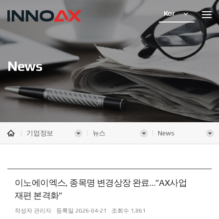
Kor
News
기업정보
뉴스
News
이노에이엑스, 종목명 변경상장 완료…”AX사업
재편 본격화”
작성자
관리자
등록일
2026-04-21
조회수
1,861