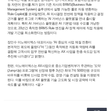
등 자연어 문서를 AI가 읽어 기존 자사의 BRMS(Business Rule
Management System) 솔루션에서 실행 가능한 룰로 자동 변환하는
'Rule Copilot(룰 코파일럿)'과, AI 의사결정 전반에 정책을 적용하고 결정
근거를 불변 로그로 기록하는 'AI 거버넌스 플랫폼'을 연내 출시할
계획이다. 특히 AI 거버넌스 플랫폼은 AI 기본법 대응 수요를 겨냥한
것으로, 20년간 축적한 BRMS Rule 엔진을 AI 정책 제어에 직접 적용해
개발 기간을 최소화한다는 방침이다.
장인수 이노에이엑스 대표이사는 “AI 중심의 사업 체질 전환이
본격적인 궤도에 올랐다”며 “그동안 축적해온 자동화 역량에 AI를
결합해 고객사의 업무 전반을 혁신하는 AX 사업을 한층 속도감 있게
추진해 나가겠다”고 밝혔다.
한편, 이노에이엑스는 AX사업으로 중소기업벤처부가 주관하는 '도약
(Jump-Up) 프로그램'에 선정돼 향후 3년간 최대 7억 5000만원 규모의
바우처를 비롯해 신사업 전략 수립, 경영·기술 컨설팅 등을 지원받게
된다. 이를 바탕으로 AX 플랫폼 기술 고도화 및 시장 공략에 더욱
속도를 낼 계획이다. <끝.>