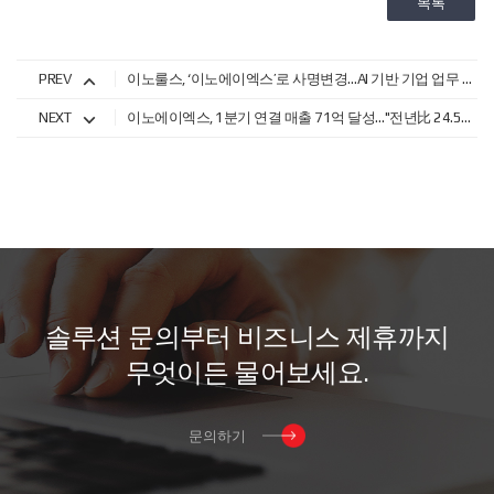
목록
PREV
이노룰스, ‘이노에이엑스’로 사명변경…AI 기반 기업 업무 초자동화 시장 정면 승부
NEXT
이노에이엑스, 1분기 연결 매출 71억 달성…"전년比 24.5%↑, 성장 가속"
솔
루
션
문
의
부
터
비
즈
니
스
제
휴
까
지
무
엇
이
든
물
어
보
세
요
.
문의하기