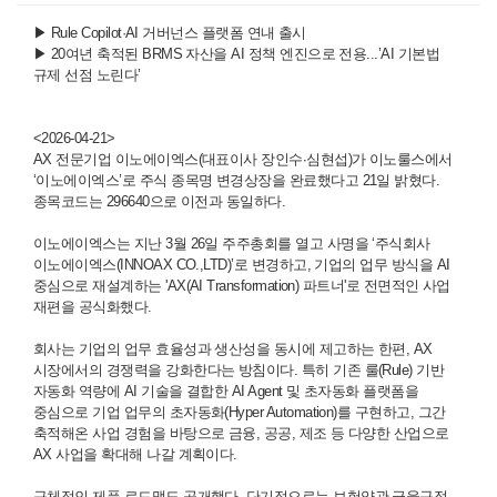
▶
Rule Copilot·AI 거버넌스 플랫폼 연내 출시
▶
20여년 축적된 BRMS 자산을 AI 정책 엔진으로 전용...’AI 기본법
규제 선점 노린다’
<2026-04-21>
AX 전문기업 이노에이엑스(대표이사 장인수∙심현섭)가 이노룰스에서
‘이노에이엑스’로 주식 종목명 변경상장을 완료했다고 21일 밝혔다.
종목코드는 296640으로 이전과 동일하다.
이노에이엑스는 지난 3월 26일 주주총회를 열고 사명을 ‘주식회사
이노에이엑스(INNOAX CO.,LTD)’로 변경하고, 기업의 업무 방식을 AI
중심으로 재설계하는 'AX(AI Transformation) 파트너'로 전면적인 사업
재편을 공식화했다.
회사는 기업의 업무 효율성과 생산성을 동시에 제고하는 한편, AX
시장에서의 경쟁력을 강화한다는 방침이다. 특히 기존 룰(Rule) 기반
자동화 역량에 AI 기술을 결합한 AI Agent 및 초자동화 플랫폼을
중심으로 기업 업무의 초자동화(Hyper Automation)를 구현하고, 그간
축적해온 사업 경험을 바탕으로 금융, 공공, 제조 등 다양한 산업으로
AX 사업을 확대해 나갈 계획이다.
구체적인 제품 로드맵도 공개했다. 단기적으로는 보험약관·금융규정