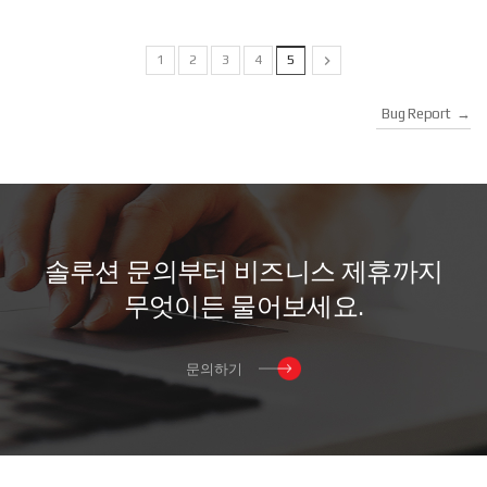
1
2
3
4
5

Bug Report
→
솔
루
션
문
의
부
터
비
즈
니
스
제
휴
까
지
무
엇
이
든
물
어
보
세
요
.
문의하기