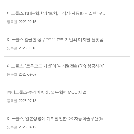
이노룰스, NH농협생명 ‘보험금 심사·자동화 시스템’ 구축… ‘특허 기술’ DX 자동화 솔루션 도입
2023-09-15
이노룰스 김율한 상무 “로우코드 기반의 디지털 플랫폼 활용한 디지털 전환” 강조
2023-09-13
이노룰스, ‘로우코드 기반’의 ‘디지털전환(DX) 성공사례’ 전한다
2023-09-07
㈜이노룰스-㈜케이씨넷, 업무협력 MOU 체결
2023-07-18
이노룰스, 일본생명에 디지털전환 DX 자동화솔루션(InnoRules) 공급
2023-04-12