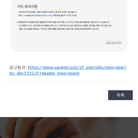
공고링크 :
https://www.saramin.co.kr/zf_user/jobs/relay/view?
rec_idx=51553114&view_type=search
목록