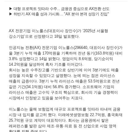
▶ 대형 프로젝트 잇따라 수주... 금융권 중심으로 AX전환 선도
▶
하반기 AX 매출 성과 가시화… "AX 분야 본격 성장기 진입"
AX 전문기업 이노룰스(대표이사 장인수)가 ‘2025년 서울형
강소기업’으로 선정됐다고 18일 발표했다.
인공지능 전환(AX) 전문기업 이노룰스(296640, 대표이사 장인수)가
올 3분기 누적 매출 170억원을 기록하며 전년 동기(163.8억원) 대비
3.8% 성장했다고 14일 밝혔다. 영업이익 8.6억원, 당기순이익
14.2억원을 달성하며 흑자 기조를 이어갔다.
회사는 높은 수주잔고를 기반으로 상반기에 이어 3분기에도 매출
성장을 지속할 수 있었다고 설명했다. 눈에 띄는 점은 라이선스
매출의 급증이다. 3분기 누적 라이선스 매출은 53.5억원으로 전년
같은 기간(34.1억원) 대비 56.8% 증가했다. 소프트웨어 기업의
라이선스 매출은 고수익 구조의 핵심으로, 회사의 기술 경쟁력이
시장에서 인정받고 있음을 보여주는 지표다.
이노룰스는 올해 보험업계 대규모 프로젝트를 잇따라 따내며 금융
시장 내 입지를 공고히 했다. 미래에셋생명보험 22.7억원, 흥국화재
25.7억원 규모 계약이 대표적이다. 회사는 금융권에서 쌓은
레퍼런스를 발판 삼아 제조·유통·의료 등 전 산업으로 사업 영역
확대를 진행 중에 있다.