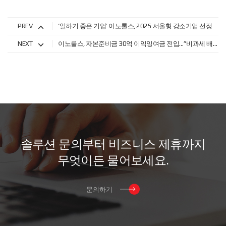
PREV
‘일하기 좋은 기업’ 이노룰스, 2025 서울형 강소기업 선정
NEXT
이노룰스, 자본준비금 30억 이익잉여금 전입…”비과세 배당재원 확보”
솔
루
션
문
의
부
터
비
즈
니
스
제
휴
까
지
무
엇
이
든
물
어
보
세
요
.
문의하기