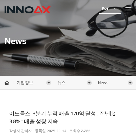
Kor
News
기업정보
뉴스
News
이노룰스, 3분기 누적 매출 170억 달성…전년比
3.8%↑ 매출 성장 지속
작성자
관리자
등록일
2025-11-14
조회수
2,286