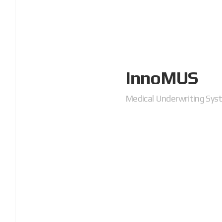
InnoMUS
Medical Underwriting Sy