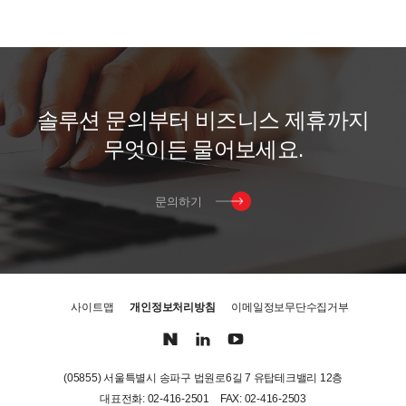
솔
루
션
문
의
부
터
비
즈
니
스
제
휴
까
지
무
엇
이
든
물
어
보
세
요
.
문의하기
사이트맵
개인정보처리방침
이메일정보무단수집거부
(05855) 서울특별시 송파구 법원로6길 7 유탑테크밸리 12층
대표전화: 02-416-2501
FAX: 02-416-2503