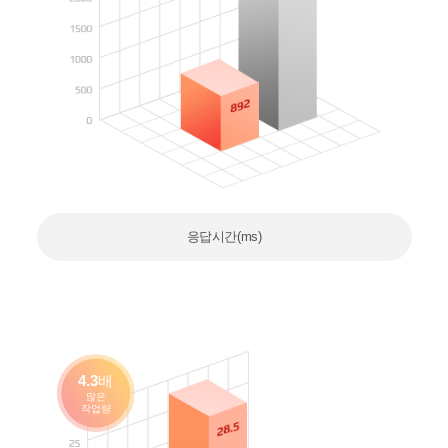
응답시간(ms)
4.3
배
많은
작업량