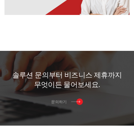
솔
루
션
문
의
부
터
비
즈
니
스
제
휴
까
지
무
엇
이
든
물
어
보
세
요
.
문의하기