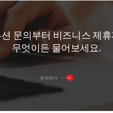
루
션
문
의
부
터
비
즈
니
스
제
휴
무
엇
이
든
물
어
보
세
요
.
문의하기