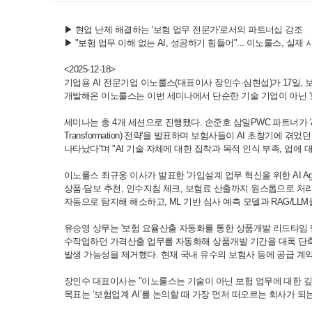
▶
현업 난제 해결하는 '보험 업무 전문가'로서의 파트너십 강조
▶
"보험 업무 이해 없는 AI, 성공하기 힘들어"... 이노룰스, 실제
<2025-12-18>
기업용 AI 전문기업 이노룰스(대표이사 장인수·심현섭)가 17일, 보
개발해온 이노룰스는 이번 세미나에서 단순한 기술 기업이 아닌 '
세미나는 총 4개 세션으로 진행됐다. 손준호 삼일PWC 파트너가 'A
Transformation) 전략'을 발표하며 보험사들이 AI 초창기에
나타났다”며 "AI 기술 자체에 대한 집착과 목적 인식 부족, 업에 
이노룰스 최규웅 이사가 발표한 '가입설계 업무 혁신을 위한 AI 
상품·담보 추천, 인수지침 체크, 보험료 산출까지 원스톱으로 처
자동으로 탐지해 해소하고, ML 기반 심사 예측 모델과 RAG/L
유승영 상무는 '보험 요율산출 자동화를 통한 상품개발 리드타임 단축 및 효
수작업하던 가격산출 업무를 자동화해 상품개발 기간을 대폭 단축했
발생 가능성을 제거했다. 현재 국내 유수의 보험사 등에 공급 계
장인수 대표이사는 "이노룰스는 기술이 아닌 보험 업무에 대한 깊은
목표는 ‘보험업계 AI’를 논의할 때 가장 먼저 떠오르는 회사가 