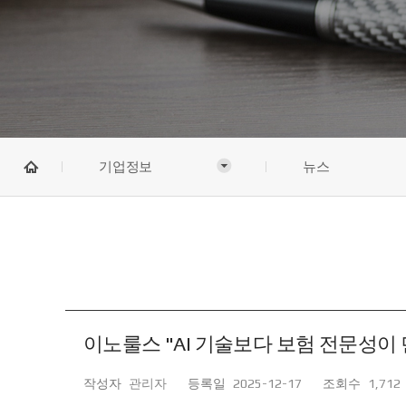
기업정보
뉴스
이노룰스 "AI 기술보다 보험 전문성이 먼
작성자
관리자
등록일
2025-12-17
조회수
1,712