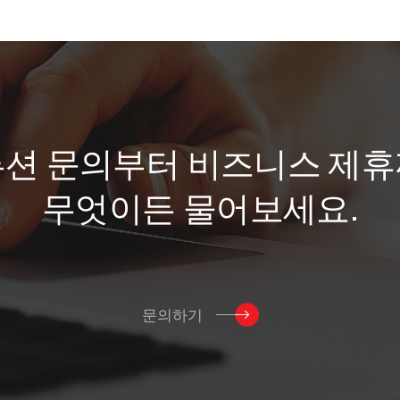
루
션
문
의
부
터
비
즈
니
스
제
휴
무
엇
이
든
물
어
보
세
요
.
문의하기